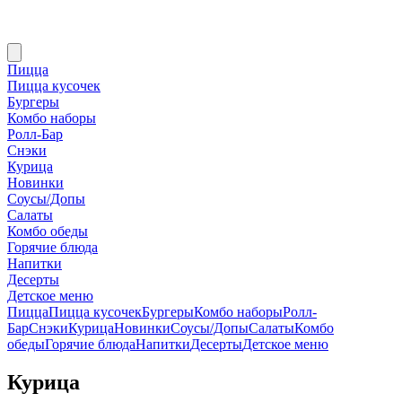
Пицца
Пицца кусочек
Бургеры
Комбо наборы
Ролл-Бар
Снэки
Курица
Новинки
Соусы/Допы
Салаты
Комбо обеды
Горячие блюда
Напитки
Десерты
Детское меню
Пицца
Пицца кусочек
Бургеры
Комбо наборы
Ролл-
Бар
Снэки
Курица
Новинки
Соусы/Допы
Салаты
Комбо
обеды
Горячие блюда
Напитки
Десерты
Детское меню
Курица