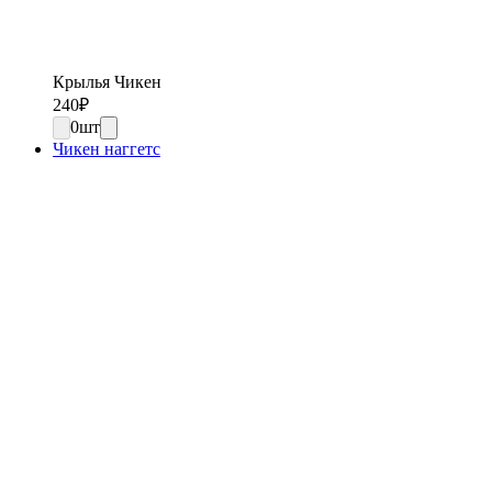
Крылья Чикен
240
₽
0
шт
Чикен наггетс