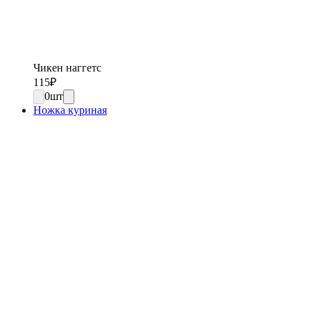
Чикен наггетс
115
₽
0
шт
Ножка куриная