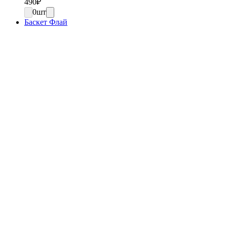
490
₽
0
шт
Баскет Флай