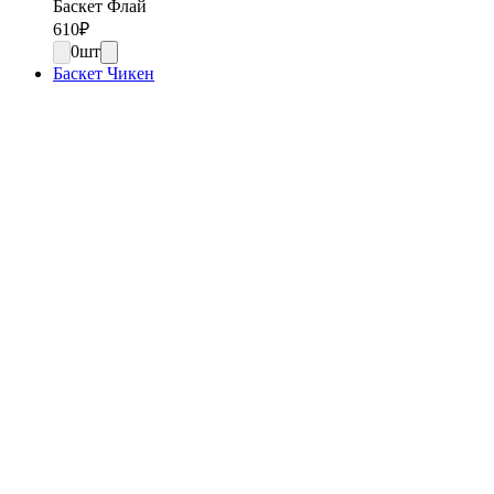
Баскет Флай
610
₽
0
шт
Баскет Чикен