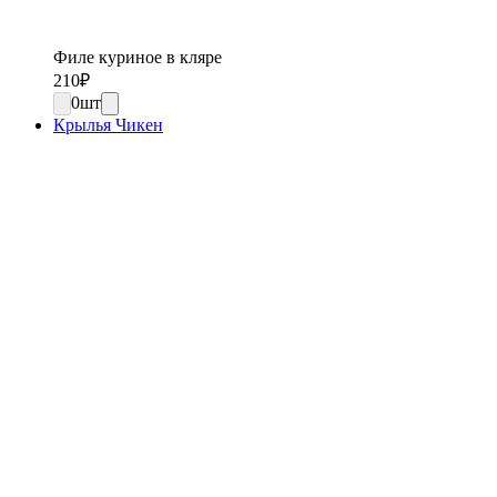
Филе куриное в кляре
210
₽
0
шт
Крылья Чикен