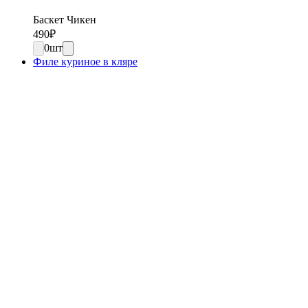
Баскет Чикен
490
₽
0
шт
Филе куриное в кляре