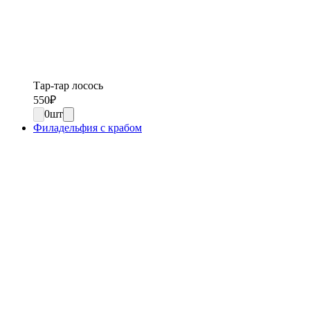
Тар-тар лосось
550
₽
0
шт
Филадельфия с крабом