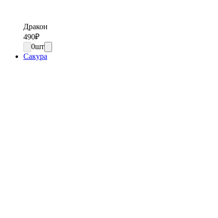
Дракон
490
₽
0
шт
Сакура