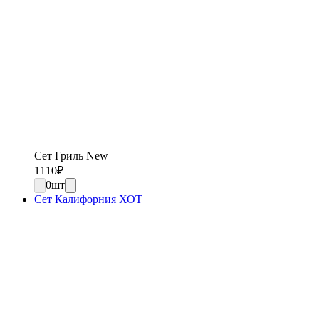
Сет Гриль New
1110
₽
0
шт
Сет Калифорния ХОТ