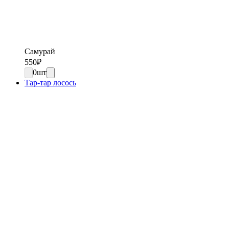
Самурай
550
₽
0
шт
Тар-тар лосось