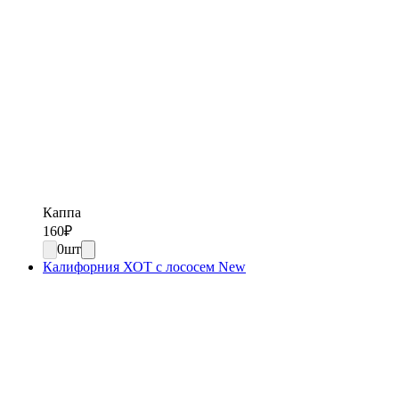
Каппа
160
₽
0
шт
Калифорния ХОТ с лососем New