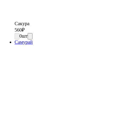
Сакура
560
₽
0
шт
Самурай