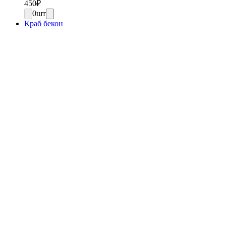
450
₽
0
шт
Краб бекон