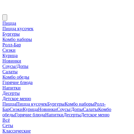
Пицца
Пицца кусочек
Бургеры
Комбо наборы
Ролл-Бар
Снэки
Курица
Новинки
Соусы/Допы
Салаты
Комбо обеды
Горячие блюда
Напитки
Десерты
Детское меню
Пицца
Пицца кусочек
Бургеры
Комбо наборы
Ролл-
Бар
Снэки
Курица
Новинки
Соусы/Допы
Салаты
Комбо
обеды
Горячие блюда
Напитки
Десерты
Детское меню
Всё
Сеты
Классические