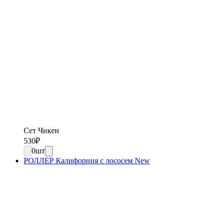
Сет Чикен
530
₽
0
шт
РОЛЛЕР Калифорния с лососем New