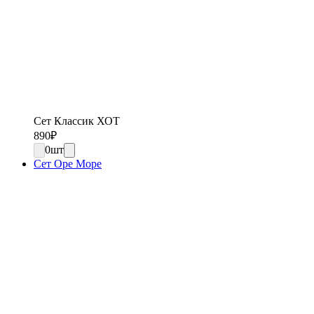
Сет Классик ХОТ
890
₽
0
шт
Сет Оре Море