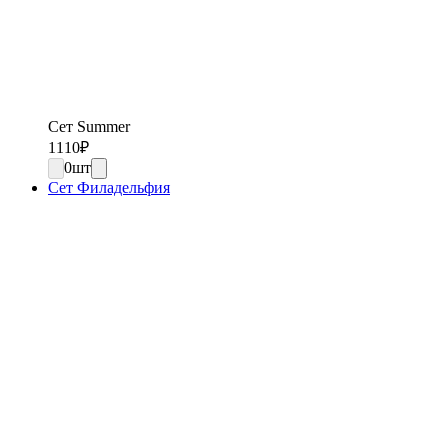
Сет Summer
1110
₽
0
шт
Сет Филадельфия