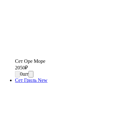
Сет Оре Море
2050
₽
0
шт
Сет Гриль New