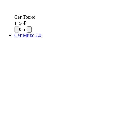
Сет Токио
1150
₽
0
шт
Сет Микс 2.0