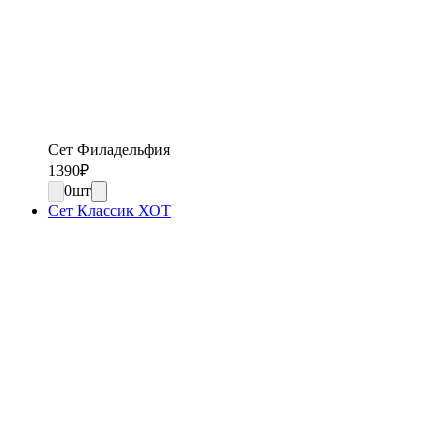
Сет Филадельфия
1390
₽
0
шт
Сет Классик ХОТ