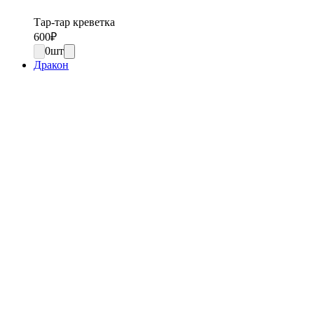
Тар-тар креветка
600
₽
0
шт
Дракон