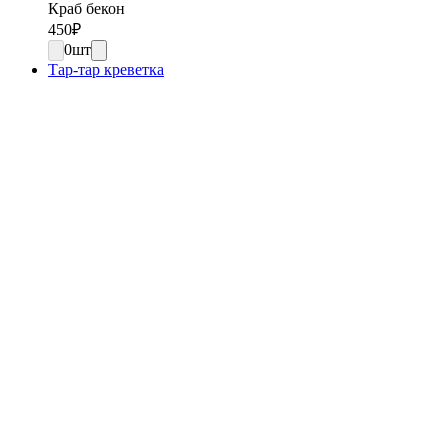
Краб бекон
450
₽
0
шт
Тар-тар креветка