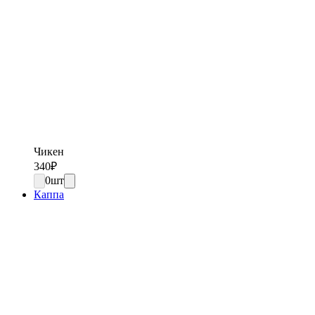
Чикен
340
₽
0
шт
Каппа