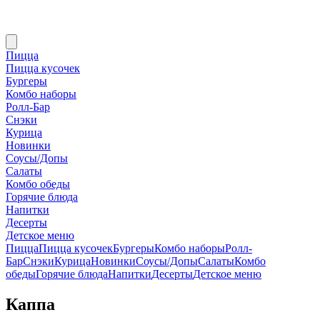
Пицца
Пицца кусочек
Бургеры
Комбо наборы
Ролл-Бар
Снэки
Курица
Новинки
Соусы/Допы
Салаты
Комбо обеды
Горячие блюда
Напитки
Десерты
Детское меню
Пицца
Пицца кусочек
Бургеры
Комбо наборы
Ролл-
Бар
Снэки
Курица
Новинки
Соусы/Допы
Салаты
Комбо
обеды
Горячие блюда
Напитки
Десерты
Детское меню
Каппа