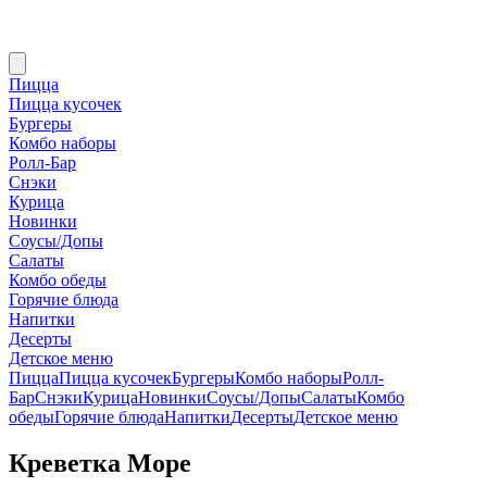
Пицца
Пицца кусочек
Бургеры
Комбо наборы
Ролл-Бар
Снэки
Курица
Новинки
Соусы/Допы
Салаты
Комбо обеды
Горячие блюда
Напитки
Десерты
Детское меню
Пицца
Пицца кусочек
Бургеры
Комбо наборы
Ролл-
Бар
Снэки
Курица
Новинки
Соусы/Допы
Салаты
Комбо
обеды
Горячие блюда
Напитки
Десерты
Детское меню
Креветка Море