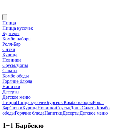
Пицца
Пицца кусочек
Бургеры
Комбо наборы
Ролл-Бар
Снэки
Курица
Новинки
Соусы/Допы
Салаты
Комбо обеды
Горячие блюда
Напитки
Десерты
Детское меню
Пицца
Пицца кусочек
Бургеры
Комбо наборы
Ролл-
Бар
Снэки
Курица
Новинки
Соусы/Допы
Салаты
Комбо
обеды
Горячие блюда
Напитки
Десерты
Детское меню
1+1 Барбекю