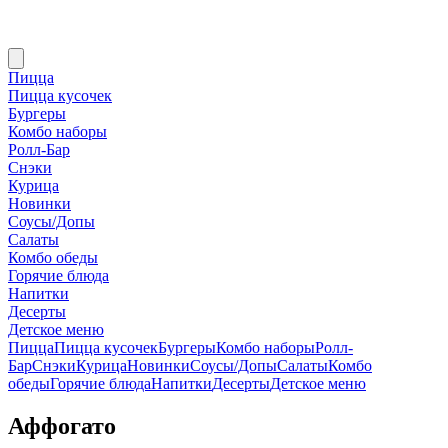
Пицца
Пицца кусочек
Бургеры
Комбо наборы
Ролл-Бар
Снэки
Курица
Новинки
Соусы/Допы
Салаты
Комбо обеды
Горячие блюда
Напитки
Десерты
Детское меню
Пицца
Пицца кусочек
Бургеры
Комбо наборы
Ролл-
Бар
Снэки
Курица
Новинки
Соусы/Допы
Салаты
Комбо
обеды
Горячие блюда
Напитки
Десерты
Детское меню
Аффогато