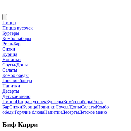
Пицца
Пицца кусочек
Бургеры
Комбо наборы
Ролл-Бар
Снэки
Курица
Новинки
Соусы/Допы
Салаты
Комбо обеды
Горячие блюда
Напитки
Десерты
Детское меню
Пицца
Пицца кусочек
Бургеры
Комбо наборы
Ролл-
Бар
Снэки
Курица
Новинки
Соусы/Допы
Салаты
Комбо
обеды
Горячие блюда
Напитки
Десерты
Детское меню
Биф Карри