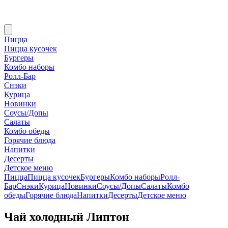
Пицца
Пицца кусочек
Бургеры
Комбо наборы
Ролл-Бар
Снэки
Курица
Новинки
Соусы/Допы
Салаты
Комбо обеды
Горячие блюда
Напитки
Десерты
Детское меню
Пицца
Пицца кусочек
Бургеры
Комбо наборы
Ролл-
Бар
Снэки
Курица
Новинки
Соусы/Допы
Салаты
Комбо
обеды
Горячие блюда
Напитки
Десерты
Детское меню
Чай холодный Липтон