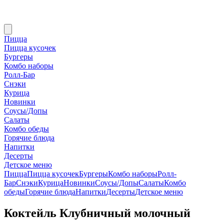
Пицца
Пицца кусочек
Бургеры
Комбо наборы
Ролл-Бар
Снэки
Курица
Новинки
Соусы/Допы
Салаты
Комбо обеды
Горячие блюда
Напитки
Десерты
Детское меню
Пицца
Пицца кусочек
Бургеры
Комбо наборы
Ролл-
Бар
Снэки
Курица
Новинки
Соусы/Допы
Салаты
Комбо
обеды
Горячие блюда
Напитки
Десерты
Детское меню
Коктейль Клубничный молочный