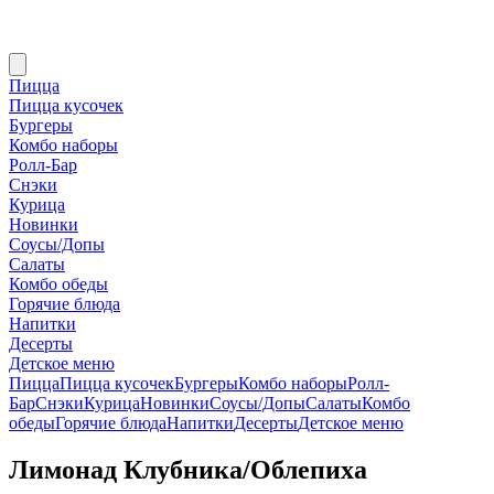
Пицца
Пицца кусочек
Бургеры
Комбо наборы
Ролл-Бар
Снэки
Курица
Новинки
Соусы/Допы
Салаты
Комбо обеды
Горячие блюда
Напитки
Десерты
Детское меню
Пицца
Пицца кусочек
Бургеры
Комбо наборы
Ролл-
Бар
Снэки
Курица
Новинки
Соусы/Допы
Салаты
Комбо
обеды
Горячие блюда
Напитки
Десерты
Детское меню
Лимонад Клубника/Облепиха