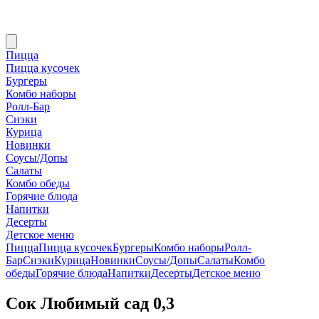
Пицца
Пицца кусочек
Бургеры
Комбо наборы
Ролл-Бар
Снэки
Курица
Новинки
Соусы/Допы
Салаты
Комбо обеды
Горячие блюда
Напитки
Десерты
Детское меню
Пицца
Пицца кусочек
Бургеры
Комбо наборы
Ролл-
Бар
Снэки
Курица
Новинки
Соусы/Допы
Салаты
Комбо
обеды
Горячие блюда
Напитки
Десерты
Детское меню
Сок Любимый сад 0,3