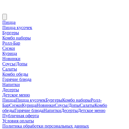
Пицца
Пицца кусочек
Бургеры
Комбо наборы
Ролл-Бар
Снэки
Курица
Новинки
Соусы/Допы
Салаты
Комбо обеды
Горячие блюда
Напитки
Десерты
Детское меню
Пицца
Пицца кусочек
Бургеры
Комбо наборы
Ролл-
Бар
Снэки
Курица
Новинки
Соусы/Допы
Салаты
Комбо
обеды
Горячие блюда
Напитки
Десерты
Детское меню
Публичная оферта
Условия оплаты
Политика обработки персональных данных